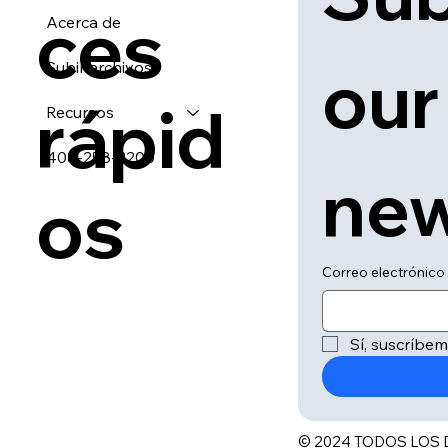
ces
Acerca de
our 
Subir archivos
rápid
Recursos
408-258-2200
new
os
Correo electrónico
Sí, suscríbem
© 2024 TODOS LOS 