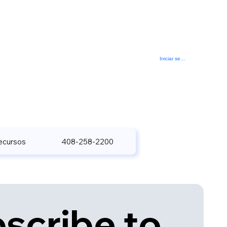
Iniciar sesión
ecursos
408-258-2200
scribe to 