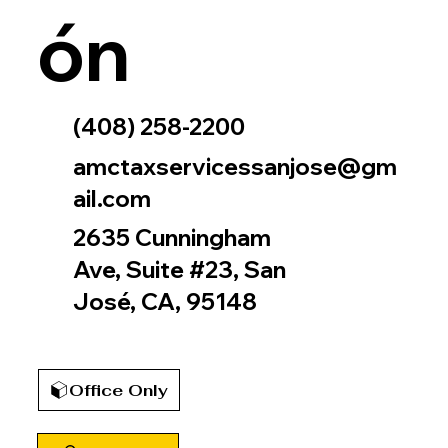
ón
(408) 258-2200
amctaxservicessanjose@gm
ail.com
2635 Cunningham
Ave, Suite #23, San
José, CA, 95148
Office Only